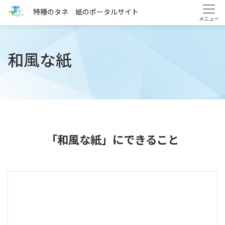
HOME
課題から探す
和風な紙
特種のタネ 紙のポータルサイト
和風な紙
「和風な紙」
にできること