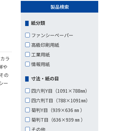
製品検索
紙分類
ファンシーペーパー
高級印刷用紙
工業用紙
たカラ
情報用紙
鮮や
その
寸法・紙の目
シー
四六判Y目（1091×788㎜）
四六判T目（788×1091㎜）
菊判Y目（939×636 ㎜ ）
菊判T目（636×939 ㎜ ）
その他