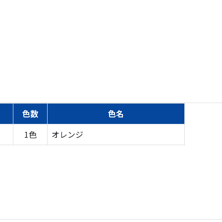
色数
色名
1色
オレンジ