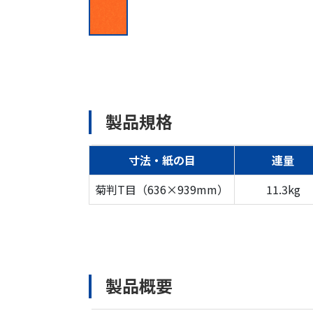
製品規格
寸法・紙の目
連量
菊判T目（636×939mm）
11.3kg
製品概要