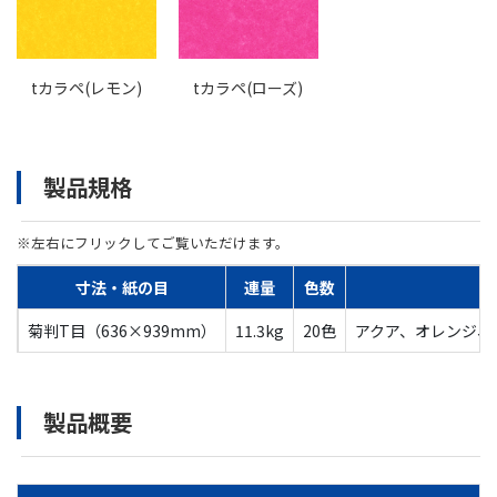
tカラペ(レモン)
tカラペ(ローズ)
製品規格
※左右にフリックしてご覧いただけます。
寸法・紙の目
連量
色数
菊判T目（636×939mm）
11.3kg
20色
アクア、オレンジ、
製品概要