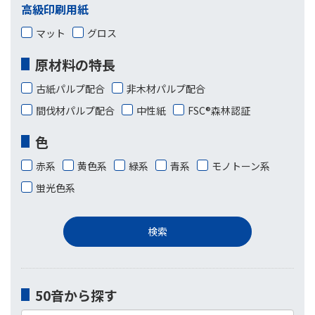
高級印刷用紙
マット
グロス
原材料の特長
古紙パルプ配合
非木材パルプ配合
間伐材パルプ配合
中性紙
FSC®森林認証
色
赤系
黄色系
緑系
青系
モノトーン系
蛍光色系
50音から探す