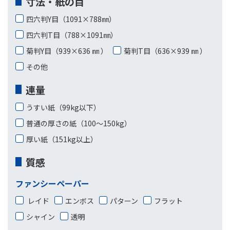
寸法・紙の目
四六判Y目（1091×788㎜）
四六判T目（788×1091㎜）
菊判Y目（939×636 ㎜ ）
菊判T目（636×939 ㎜ ）
その他
連量
うすい紙（99kg以下）
普通の厚さの紙（100〜150kg）
厚い紙（151kg以上）
質感
ファンシーペーパー
レイド
エンボス
パターン
フラット
シャイン
透明