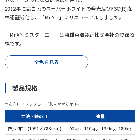
2012年に高白色のスーパーホワイトの発売及びFSC(R)森
林認証紙化し、「Mr.A-F」にリニューアルしました。
「Mr.A＼ミスターエー」は特種東海製紙株式会社の登録商
標です。
全色を見る
製品規格
※左右にフリックしてご覧いただけます。
寸法・紙の目
連量
四六判Y目(1091×788mm)
90kg、110kg、135kg、180kg