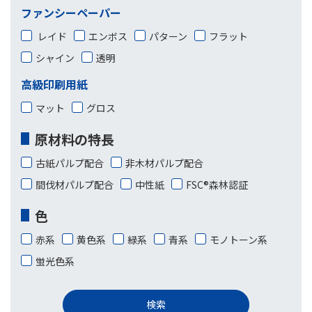
ファンシーペーパー
レイド
エンボス
パターン
フラット
シャイン
透明
高級印刷用紙
マット
グロス
原材料の特長
古紙パルプ配合
非木材パルプ配合
間伐材パルプ配合
中性紙
FSC®森林認証
色
赤系
黄色系
緑系
青系
モノトーン系
蛍光色系