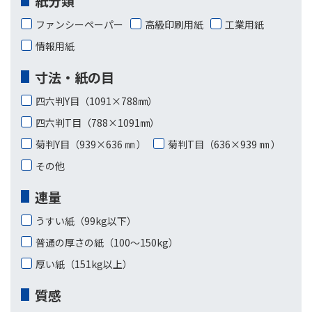
紙分類
ファンシーペーパー
高級印刷用紙
工業用紙
情報用紙
寸法・紙の目
四六判Y目（1091×788㎜）
四六判T目（788×1091㎜）
菊判Y目（939×636 ㎜ ）
菊判T目（636×939 ㎜ ）
その他
連量
うすい紙（99kg以下）
普通の厚さの紙（100〜150kg）
厚い紙（151kg以上）
質感