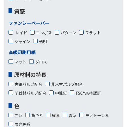
質感
ファンシーペーパー
レイド
エンボス
パターン
フラット
シャイン
透明
高級印刷用紙
マット
グロス
原材料の特長
古紙パルプ配合
非木材パルプ配合
間伐材パルプ配合
中性紙
FSC®森林認証
色
赤系
黄色系
緑系
青系
モノトーン系
蛍光色系