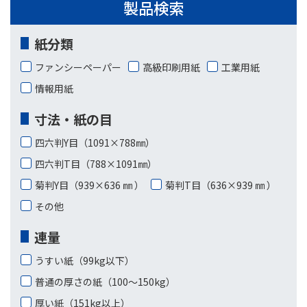
製品検索
紙分類
ファンシーペーパー
高級印刷用紙
工業用紙
情報用紙
寸法・紙の目
四六判Y目（1091×788㎜）
四六判T目（788×1091㎜）
菊判Y目（939×636 ㎜ ）
菊判T目（636×939 ㎜ ）
その他
連量
うすい紙（99kg以下）
普通の厚さの紙（100〜150kg）
厚い紙（151kg以上）