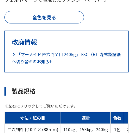
全色を見る
改廃情報
「マーメイド 四六判Ｙ目 240kg」 FSC（R）森林認証紙
へ切り替えのお知らせ
製品規格
※左右にフリックしてご覧いただけます。
寸法・紙の目
連量
色数
四六判Y目(1091×788mm)
110kg、153kg、240kg
1色
ネ