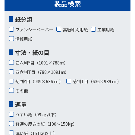
製品検索
紙分類
ファンシーペーパー
高級印刷用紙
工業用紙
情報用紙
寸法・紙の目
四六判Y目（1091×788㎜）
四六判T目（788×1091㎜）
菊判Y目（939×636 ㎜ ）
菊判T目（636×939 ㎜ ）
その他
連量
うすい紙（99kg以下）
普通の厚さの紙（100〜150kg）
厚い紙（151kg以上）