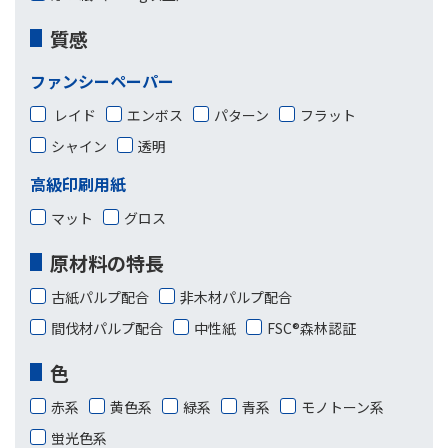
質感
ファンシーペーパー
レイド
エンボス
パターン
フラット
シャイン
透明
高級印刷用紙
マット
グロス
原材料の特長
古紙パルプ配合
非木材パルプ配合
間伐材パルプ配合
中性紙
FSC®森林認証
色
赤系
黄色系
緑系
青系
モノトーン系
蛍光色系