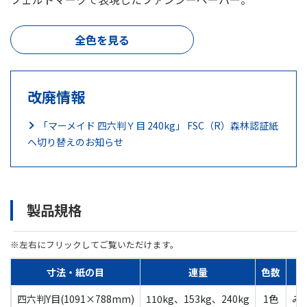
全色を見る
改廃情報
「マーメイド 四六判Ｙ目 240kg」 FSC（R）森林認証紙
へ切り替えのお知らせ
製品規格
※左右にフリックしてご覧いただけます。
寸法・紙の目
連量
色数
四六判Y目(1091×788mm)
110kg、153kg、240kg
1色
み