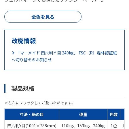
全色を見る
改廃情報
「マーメイド 四六判Ｙ目 240kg」 FSC（R）森林認証紙
へ切り替えのお知らせ
製品規格
※左右にフリックしてご覧いただけます。
寸法・紙の目
連量
色数
色
四六判Y目(1091×788mm)
110kg、153kg、240kg
1色
レ