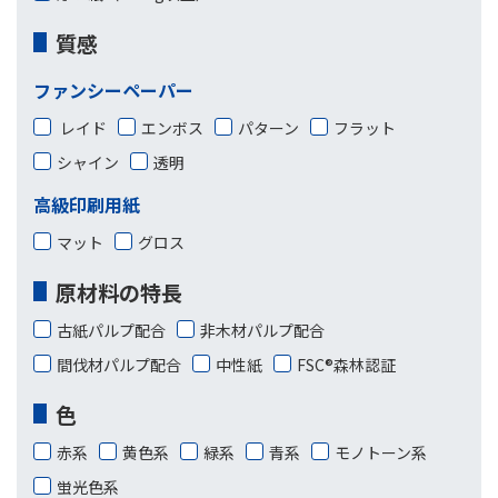
質感
ファンシーペーパー
レイド
エンボス
パターン
フラット
シャイン
透明
高級印刷用紙
マット
グロス
原材料の特長
古紙パルプ配合
非木材パルプ配合
間伐材パルプ配合
中性紙
FSC®森林認証
色
赤系
黄色系
緑系
青系
モノトーン系
蛍光色系