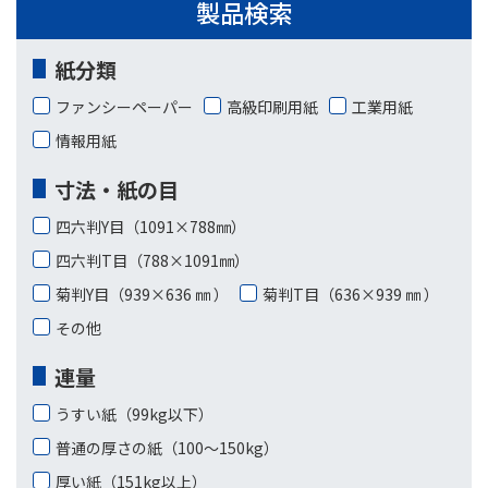
製品検索
紙分類
ファンシーペーパー
高級印刷用紙
工業用紙
情報用紙
寸法・紙の目
四六判Y目（1091×788㎜）
四六判T目（788×1091㎜）
菊判Y目（939×636 ㎜ ）
菊判T目（636×939 ㎜ ）
その他
連量
うすい紙（99kg以下）
普通の厚さの紙（100〜150kg）
厚い紙（151kg以上）