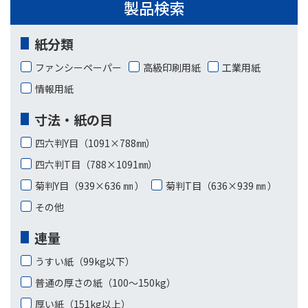
製品検索
紙分類
ファンシーペーパー
高級印刷用紙
工業用紙
情報用紙
寸法・紙の目
四六判Y目（1091×788㎜）
四六判T目（788×1091㎜）
菊判Y目（939×636 ㎜ ）
菊判T目（636×939 ㎜ ）
その他
連量
うすい紙（99kg以下）
普通の厚さの紙（100〜150kg）
厚い紙（151kg以上）