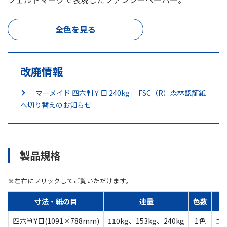
全色を見る
改廃情報
「マーメイド 四六判Ｙ目 240kg」 FSC（R）森林認証紙
へ切り替えのお知らせ
製品規格
※左右にフリックしてご覧いただけます。
寸法・紙の目
連量
色数
四六判Y目(1091×788mm)
110kg、153kg、240kg
1色
エ