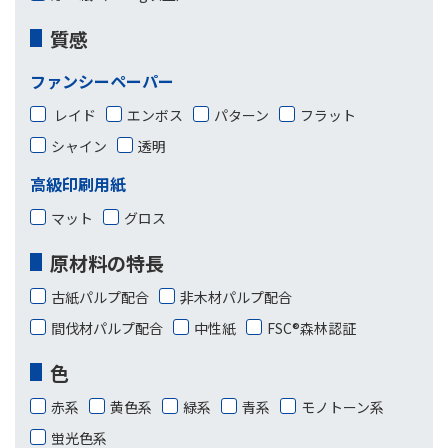
質感
ファンシーペーパー
レイド
エンボス
パターン
フラット
シャイン
透明
高級印刷用紙
マット
グロス
原材料の特長
古紙パルプ配合
非木材パルプ配合
間伐材パルプ配合
中性紙
FSC®森林認証
色
赤系
黄色系
緑系
青系
モノトーン系
蛍光色系