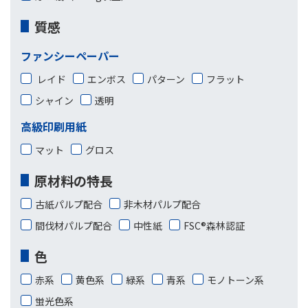
質感
ファンシーペーパー
レイド
エンボス
パターン
フラット
シャイン
透明
高級印刷用紙
マット
グロス
原材料の特長
古紙パルプ配合
非木材パルプ配合
間伐材パルプ配合
中性紙
FSC®森林認証
色
赤系
黄色系
緑系
青系
モノトーン系
蛍光色系