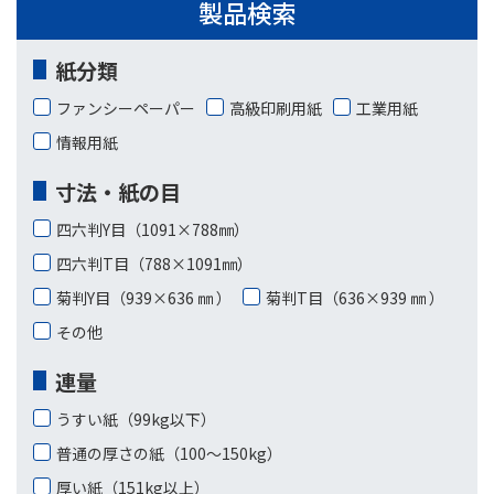
製品検索
紙分類
ファンシーペーパー
高級印刷用紙
工業用紙
情報用紙
寸法・紙の目
四六判Y目（1091×788㎜）
四六判T目（788×1091㎜）
菊判Y目（939×636 ㎜ ）
菊判T目（636×939 ㎜ ）
その他
連量
うすい紙（99kg以下）
普通の厚さの紙（100〜150kg）
厚い紙（151kg以上）