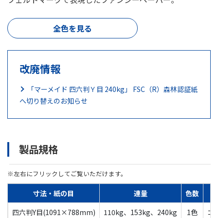
全色を見る
改廃情報
「マーメイド 四六判Ｙ目 240kg」 FSC（R）森林認証紙
へ切り替えのお知らせ
製品規格
※左右にフリックしてご覧いただけます。
寸法・紙の目
連量
色数
四六判Y目(1091×788mm)
110kg、153kg、240kg
1色
コ