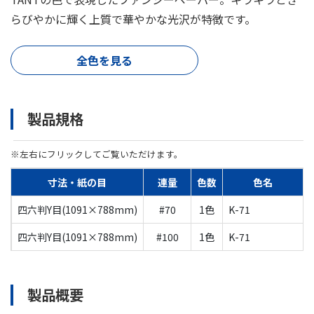
らびやかに輝く上質で華やかな光沢が特徴です。
全色を見る
製品規格
※左右にフリックしてご覧いただけます。
寸法・紙の目
連量
色数
色名
四六判Y目(1091×788mm)
#70
1色
K-71
四六判Y目(1091×788mm)
#100
1色
K-71
製品概要