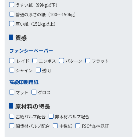
うすい紙（99kg以下）
普通の厚さの紙（100〜150kg）
厚い紙（151kg以上）
質感
ファンシーペーパー
レイド
エンボス
パターン
フラット
シャイン
透明
高級印刷用紙
マット
グロス
原材料の特長
古紙パルプ配合
非木材パルプ配合
間伐材パルプ配合
中性紙
FSC®森林認証