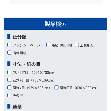
製品検索
紙分類
ファンシーペーパー
高級印刷用紙
工業用紙
情報用紙
寸法・紙の目
四六判Y目（1091×788㎜）
四六判T目（788×1091㎜）
菊判Y目（939×636 ㎜ ）
菊判T目（636×939 ㎜ ）
その他
連量