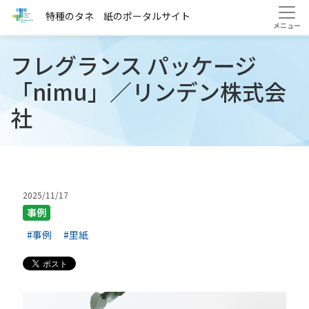
HOME
ブログ
事例
特種のタネ 紙のポータルサイト
フレグランス パッケージ「nimu」／リンデン株式会社
フレグランス パッケージ
「nimu」／リンデン株式会
社
2025/11/17
事例
#事例
#里紙