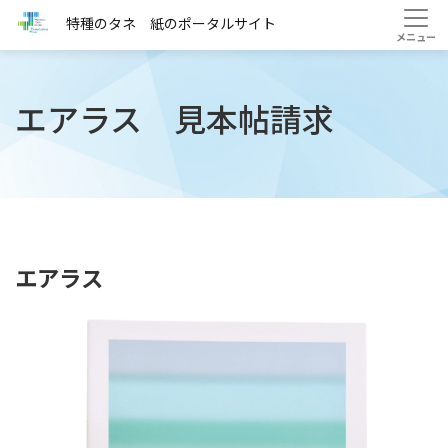
HOME
サンプル請求・見本帖一覧
エアラス
特種のタネ 紙のポータルサイト
エアラス 見本帖請求
エアラス